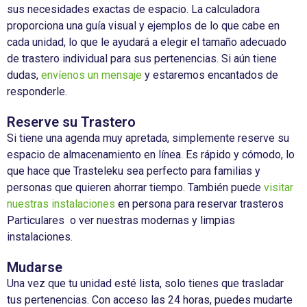
sus
necesidades
exactas de
espacio
. La
calculadora
proporciona
una
guía
visual y
ejemplos
de lo
que
cabe
en
cada
unidad
, lo
que
le
ayudará
a
elegir
el
tamaño
adecuado
de
trastero
individual para sus
pertenencias
. Si
aún
tiene
dudas
,
envíenos un mensaje
y
estaremos
encantados
de
responderle
.
Reserve su Trastero
Si
tiene
una
agenda
muy
apretada
,
simplemente
reserve
su
espacio
de
almacenamiento
en
línea
. Es
rápido
y
cómodo
, lo
que
hace
que
Trasteleku
sea perfecto para
familias
y
personas
que
quieren
ahorrar
tiempo
. También
puede
visitar
nuestras instalaciones
en
persona para
reservar
trasteros
Particulares
o
ver
nuestras
modernas
y
limpias
instalaciones
.
Mudarse
Una
vez
que
tu
unidad
esté
lista
, solo
tienes
que
trasladar
tus
pertenencias
. Con
acceso
las 24 horas,
puedes
mudarte