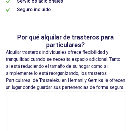
Servicios adicionales
Seguro incluido
Por qué alquilar de trasteros para
particulares?
Alquilar
trasteros
individuales
ofrece
flexibilidad
y
tranquilidad
cuando
se
necesita
espacio
adicional
. Tanto
si
está
reduciendo
el
tamaño
de
su
hogar
como
si
simplemente
lo
está
reorganizando
,
los
trasteros
Particulares
de
Trasteleku
en
Hernani y Gernika le
ofrecen
un
lugar
donde
guardar
sus
pertenencias
de forma
segura
.